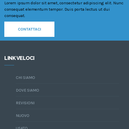
Lorem ipsum dolor sit amet, consectetur adipiscing elit. Nunc
consequat elementum tempor. Duis porta lectus ut dui
consequat.
CONTATTACI
LINK VELOCI
CHI SIAMO
DOVE SIAMO
REVISIONI
NUOVO
USATO