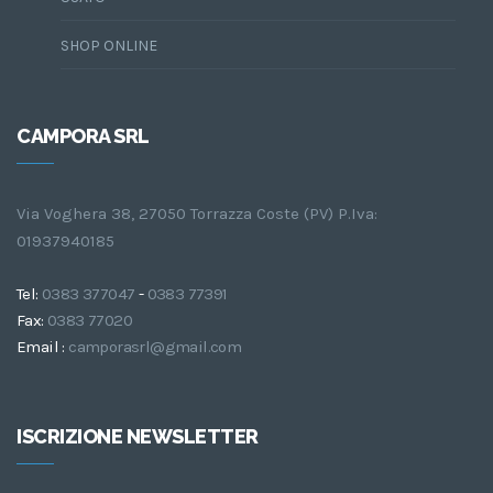
SHOP ONLINE
CAMPORA SRL
Via Voghera 38, 27050 Torrazza Coste (PV) P.Iva:
01937940185
Tel:
0383 377047
-
0383 77391
Fax:
0383 77020
Email :
camporasrl@gmail.com
ISCRIZIONE NEWSLETTER