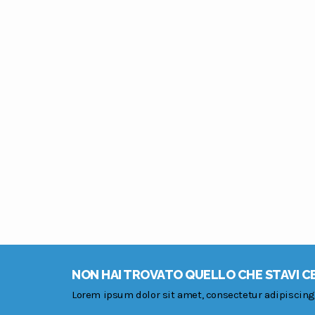
NON HAI TROVATO QUELLO CHE STAVI 
Lorem ipsum dolor sit amet, consectetur adipiscing