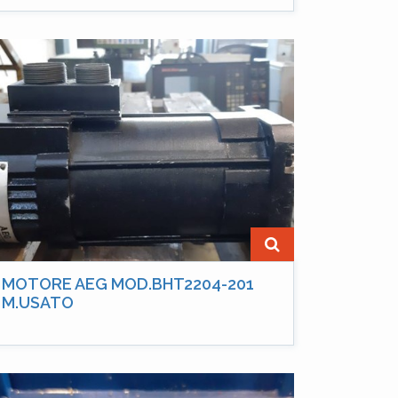
MOTORE AEG MOD.BHT2204-201
M.USATO