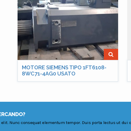
MOTORE SIEMENS TIPO 1FT6108-
8WC71-4AG0 USATO
CERCANDO?
 elit. Nunc consequat elementum tempor. Duis porta lectus ut dui 