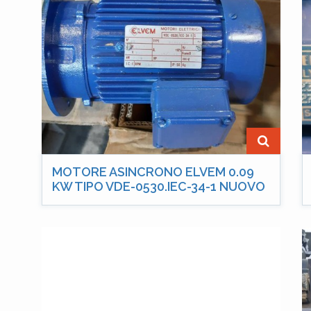
MOTORE ASINCRONO ELVEM 0.09
KW TIPO VDE-0530.IEC-34-1 NUOVO