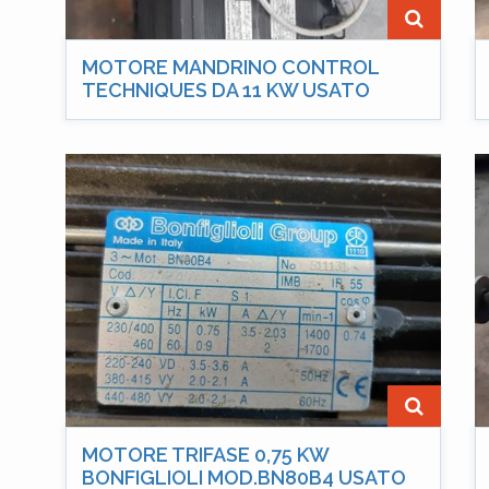
MOTORE MANDRINO CONTROL
TECHNIQUES DA 11 KW USATO
MOTORE TRIFASE 0,75 KW
BONFIGLIOLI MOD.BN80B4 USATO