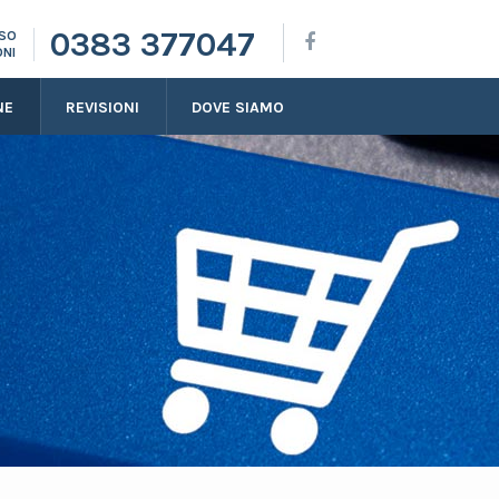
0383 377047
SSO
ONI
NE
REVISIONI
DOVE SIAMO