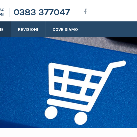
0383 377047
SSO
ONI
NE
REVISIONI
DOVE SIAMO