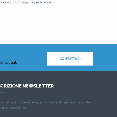
Clicca sull'immagine per lo zoom
CONTATTACI
consequat.
SCRIZIONE NEWSLETTER
criviti per ricevere aggiornamenti periodici sulle
ostre macchine.