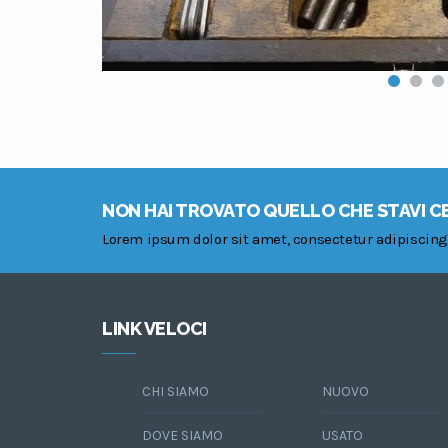
NON HAI TROVATO QUELLO CHE STAVI 
Lorem ipsum dolor sit amet, consectetur adipiscing
LINK VELOCI
CHI SIAMO
NUOVO
DOVE SIAMO
USATO