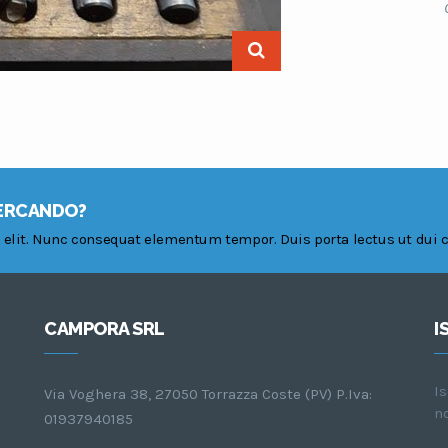
CERCANDO?
 elit. Nunc consequat elementum tempor. Duis porta lectus ut dui 
CAMPORA SRL
I
Is
Via Voghera 38, 27050 Torrazza Coste (PV) P.Iva:
n
01937940185