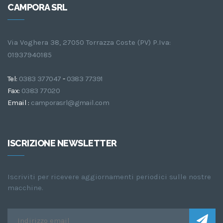
CAMPORA SRL
Via Voghera 38, 27050 Torrazza Coste (PV) P.Iva:
01937940185
Tel:
0383 377047
-
0383 77391
Fax:
0383 77020
Email :
camporasrl@gmail.com
ISCRIZIONE NEWSLETTER
Iscriviti per ricevere aggiornamenti periodici sulle nostre
macchine.