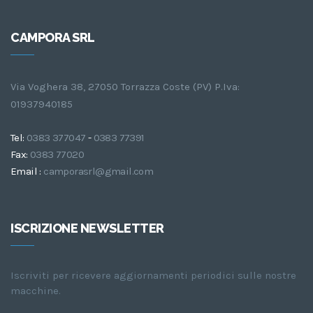
CAMPORA SRL
Via Voghera 38, 27050 Torrazza Coste (PV) P.Iva:
01937940185
Tel:
0383 377047
-
0383 77391
Fax:
0383 77020
Email :
camporasrl@gmail.com
ISCRIZIONE NEWSLETTER
Iscriviti per ricevere aggiornamenti periodici sulle nostre
macchine.