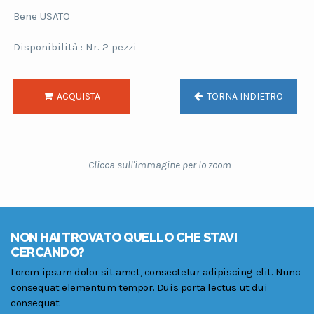
Bene USATO
Disponibilità : Nr. 2 pezzi
ACQUISTA
TORNA INDIETRO
Clicca sull'immagine per lo zoom
NON HAI TROVATO QUELLO CHE STAVI
CERCANDO?
Lorem ipsum dolor sit amet, consectetur adipiscing elit. Nunc
consequat elementum tempor. Duis porta lectus ut dui
consequat.