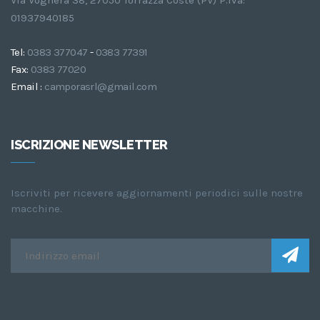
01937940185
Tel:
0383 377047
-
0383 77391
Fax:
0383 77020
Email :
camporasrl@gmail.com
ISCRIZIONE NEWSLETTER
Iscriviti per ricevere aggiornamenti periodici sulle nostre
macchine.